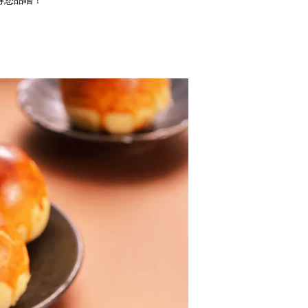
得您品嚐！