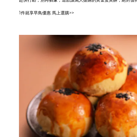
趕快行動，別再猶豫，這款讓萬人搶購的黃金蛋黃酥，絕對值
1件就享早鳥優惠 馬上選購>>