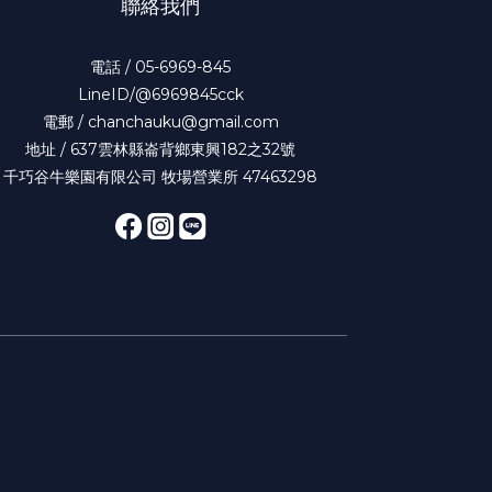
聯絡我們
電話 / 05-6969-845
LineID/@6969845cck
電郵 / chanchauku@gmail.com
地址 / 637雲林縣崙背鄉東興182之32號
千巧谷牛樂園有限公司 牧場營業所 47463298