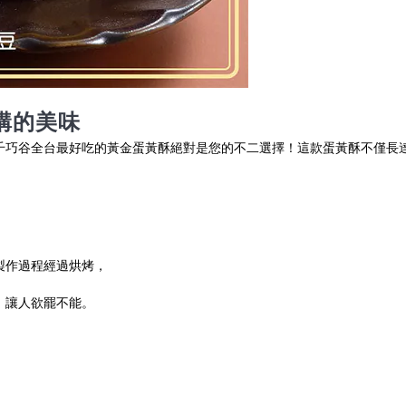
購的美味
千巧谷全台最好吃的黃金蛋黃酥絕對是您的不二選擇！這款蛋黃酥不僅長達
製作過程經過烘烤，
，讓人欲罷不能。
，