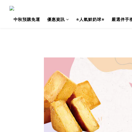
中秋預購免運
優惠資訊
⭐人氣鮮奶球⭐
嚴選伴手