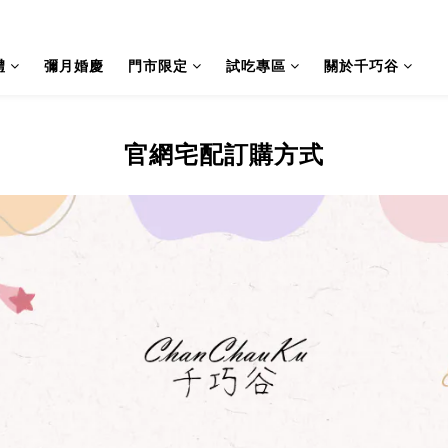
禮
彌月婚慶
門市限定
試吃專區
關於千巧谷
官網宅配訂購方式