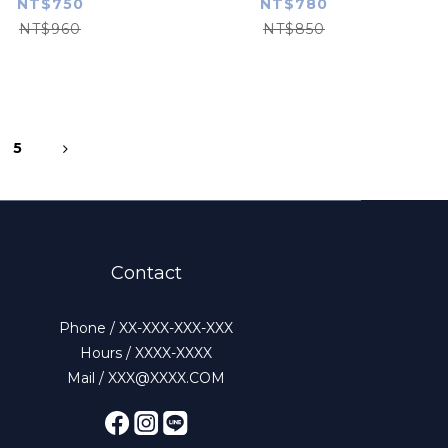
NT$750
NT$780
NT$960
NT$850
5
Contact
Phone / XX-XXX-XXX-XXX
Hours / XXXX-XXXX
Mail / XXX@XXXX.COM