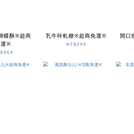
蝴蝶酥※超商
乳牛咔軋糖※超商免運※
開口
免運※
NT$399
$349