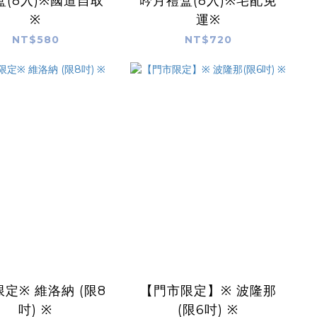
盒(8入)※國道自取
吟月禮盒(8入)※宅配免
※
運※
NT$580
NT$720
定※ 維洛納 (限8
【門市限定】※ 波隆那
吋) ※
(限6吋) ※