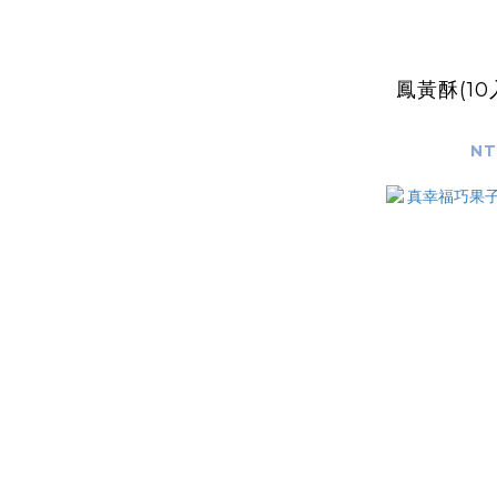
鳳黃酥(1
NT