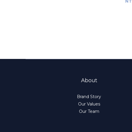
NT
About
Brand Story
Our Values
Our Team