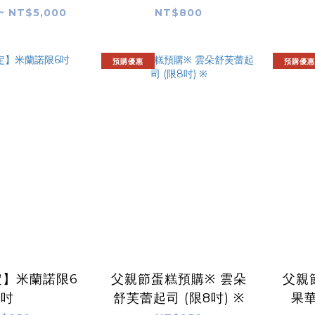
~ NT$5,000
NT$800
預購優惠
預購優惠
定】米蘭諾限6
父親節蛋糕預購※ 雲朵
父親
吋
舒芙蕾起司 (限8吋) ※
果華