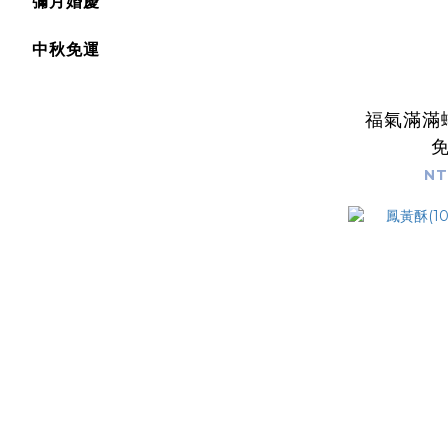
彌月婚慶
中秋免運
福氣滿滿
NT