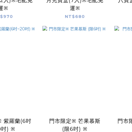
12入)※宅配免
月光寶盒(7入)※宅配免
八寶
運※
運※
$970
NT$680
 紫羅蘭(6吋
門市限定※ 芒果慕斯
門市限
0吋) ※
(限6吋) ※