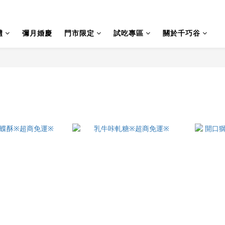
禮
彌月婚慶
門市限定
試吃專區
關於千巧谷