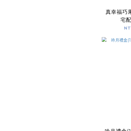
真幸福巧果子
宅
NT