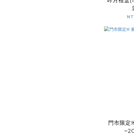
吟月禮盒(
NT
門市限定※
~2