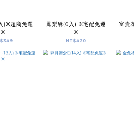
0入)※超商免運
鳳梨酥(6入) ※宅配免運
富貴花
※
※
$349
NT$420