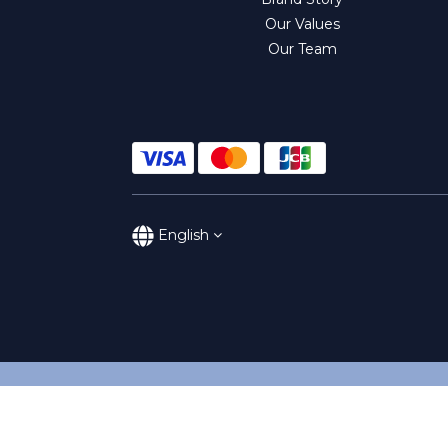
Our Values
Our Team
English