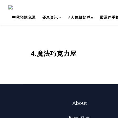
中秋預購免運
優惠資訊
⭐人氣鮮奶球⭐
嚴選伴手
4.魔法巧克力屋
About
Brand Story