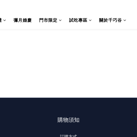
禮
彌月婚慶
門市限定
試吃專區
關於千巧谷
購物須知
訂購方式