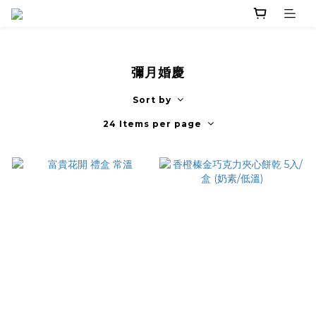
彌月婚慶
Sort by
24 Items per page