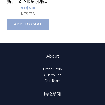
折】 金色頂級乳酪蛋
糕8入/盒 (奶蛋素/低
NT$510
溫)
NT$638
ADD TO CART
About
Brand Story
Our Values
Our Team
購物須知