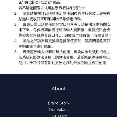
家宅配(常溫+低溫)之贈品。
若不清楚配送方式可點擊查看詳細資訊>>
請於結帳前詳閱購物車訂單明細後再進行付款，結帳後
恕無法更改訂單明細與贈品等優惠活動。
會員日當日活動僅限於當日可享有，請依照活動時間安
排下單，每個檔期依照行銷活動人員安排，最新資訊會優
先公告於粉絲專頁或LINE，追蹤我們獲得第一時間資訊！
贈品之品項不得更換與兌換等值商品，請詳閱購物車訂
單明細後再進行結帳。
若優惠券輸入或套用無法使用，則為尚未到使用門檻，
若系統判斷無法使用，則無法使用。若系統故障導致可以
使用，千巧谷保有活動更改之權利最後判斷是否可使用。
About
Brand Story
Our Values
Our Team