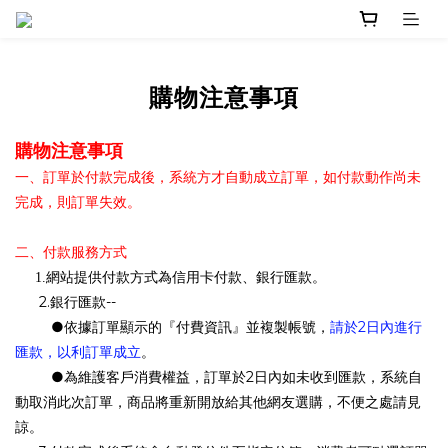
購物注意事項
購物注意事項
一、訂單於付款完成後，系統方才自動成立訂單，如付款動作尚未
完成，則訂單失效。
二、付款服務方式
1.
網站提供付款方式為信用卡付款、銀行匯款。
2.
--
銀行匯款
●
請於
2
日內進行
依據訂單顯示的『付費資訊』並複製帳號，
匯款，以利訂單成立
。
●
2
為維護客戶消費權益，訂單於
日內如未收到匯款，系統自
動取消此次訂單，商品將重新開放給其他網友選購，不便之處請見
諒。