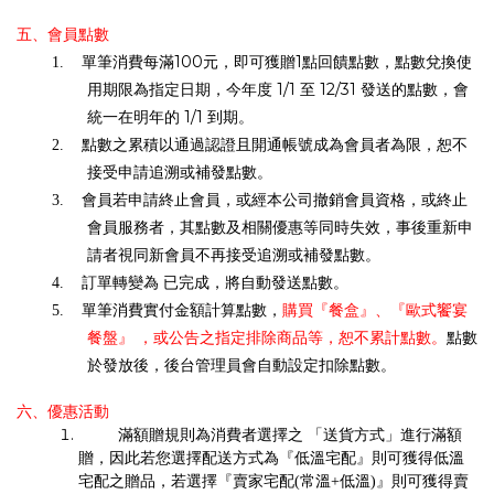
五、會員點數
100
1
1.
單筆消費每滿
元，即可獲贈
點回饋點數，點數兌換使
1/1
12/31
用期限為指定日期，今年度
至
發送的點數，會
1/1
統一在明年的
到期。
2.
點數之累積以通過認證且開通帳號成為會員者為限，恕不
接受申請追溯或補發點數。
3.
會員若申請終止會員，或經本公司撤銷會員資格，或終止
會員服務者，其點數及相關優惠等同時失效，事後重新申
請者視同新會員不再接受追溯或補發點數。
4.
訂單轉變為 已完成，將自動發送點數。
購買『餐盒』、『歐式饗宴
5.
單筆消費實付金額計算點數，
餐盤』 ，或公告之指定排除商品等，恕不累計點數。
點數
於發放後，後台管理員會自動設定扣除點數。
六、優惠活動
滿額贈規則為消費者選擇之 「送貨方式」進行滿額
贈，因此若您選擇配送方式為『低溫宅配』則可獲得低溫
賣
宅配之贈品，若選擇『賣家宅配(常溫+低溫)』則可獲得