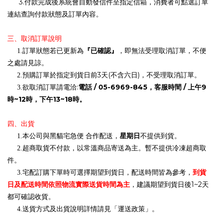
3.
付款完成後系統會自動發信件至指定信箱，消費者可點選訂單
連結查詢付款狀態及訂單內容。
三、取消訂單說明
『已確認』
1.
訂單狀態若已更新為
，即無法受理取消訂單，不便
之處請見諒。
3
(
)
2.
預購訂單於指定到貨日前
天
不含六日
，不受理取消訂單。
:
電話
/ 05-6969-845
，客服時間
/
上午
9
3.
欲取消訂單請電洽
時
~12
時，下午
13~18
時。
四、出貨
星期日
1.
本公司與黑貓宅急便
合作配送，
不提供到貨。
2.
超商取貨不付款，以常溫商品寄送為主。暫不提供冷凍超商取
件。
到貨
3.
宅配訂購下單時可選擇期望到貨日，配送時間皆為參考，
日及配送時間依照物流實際送貨時間為主
1~2
，建議期望到貨日後
天
都可確認收貨。
4.
送貨方式及出貨說明詳情請見「運送政策」。