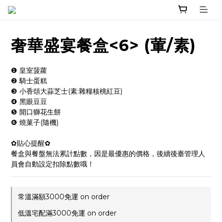
奢華盛宴餐盒<6> (葷/素)
❶ 皇室菠蘿
❷ 騎士蛋糕
❸ 小香頌大蒜芝士(素:雜糧核桃紅豆)
❹ 黑眼豆豆
❺ 開口獅花生餅
❻ 燒菓子(隨機)
✿貼心提醒✿
餐盒與餐盤無法累計點數，因是最優惠的價格，後續後臺管理人
員會自動設定扣除點數哦！
常溫滿額3000免運 on order
低溫宅配滿3000免運 on order