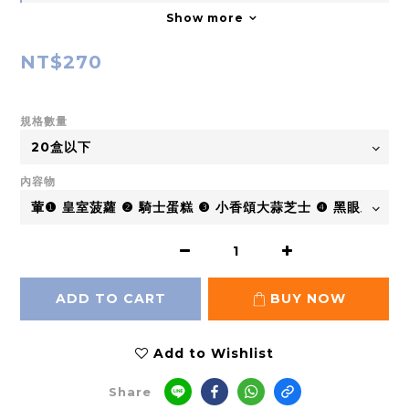
Show more
NT$270
規格數量
內容物
ADD TO CART
BUY NOW
Add to Wishlist
Share