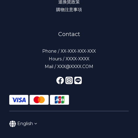
退換貨政策
購物注意事項
Contact
Phone / XX-XXX-XXX-XXX
Hours / XXXX-XXXX
Mail / XXX@XXXX.COM
English