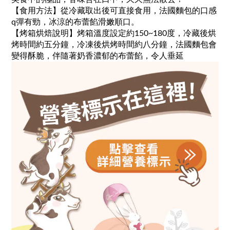
【食用方法】從冷藏取出後可直接食用，法國麵包的口感
q彈有勁，冰涼的布蕾餡滑嫩順口。
【烤箱烘焙說明】烤箱溫度設定約150~180度，冷藏後烘
烤時間約五分鐘，冷凍後烘烤時間約八分鐘，法國麵包會
變得酥脆，伴隨著奶香濃郁的布蕾餡，令人垂延