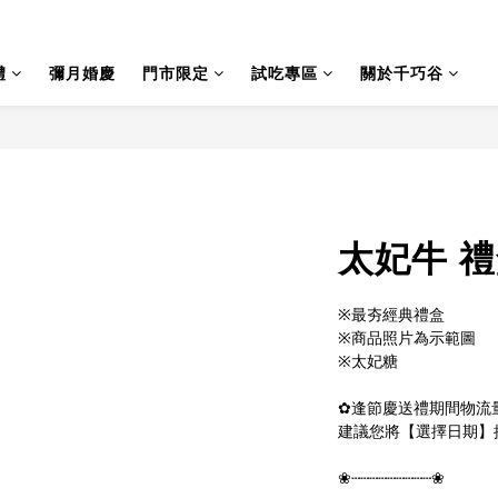
禮
彌月婚慶
門市限定
試吃專區
關於千巧谷
太妃牛 禮
※最夯經典禮盒
※商品照片為示範圖
※太妃糖
✿逢節慶送禮期間物流
建議您將【選擇日期】
❀┄┄┄┄┄┄┄┄┄❀