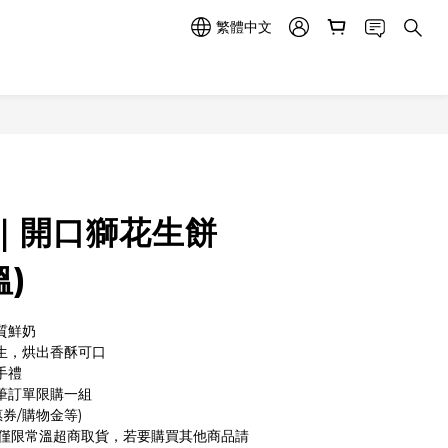
繁體中文
立即購買
｜開口獅花生餅
溫)
質鮮奶
生，烘出香酥可口
手禮
筆訂單限購一組
券/購物金等)
僅限常溫超商取貨，若要購買其他商品請