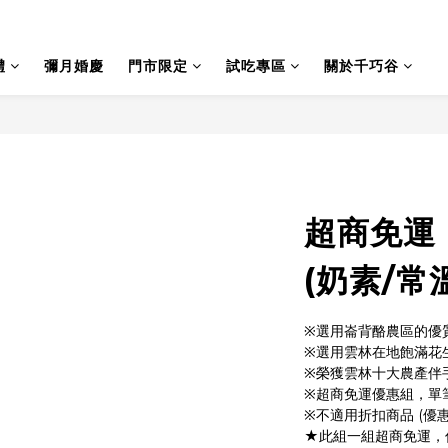
禮
彌月婚慶
門市限定
試吃專區
關於千巧谷
超商免運
(奶素/常
※選用崙背酪農區的優
※選用雲林在地飽滿花
※榮獲雲林十大農產伴
※超商免運優惠組，單
※不適用折扣商品 (優惠
★此組一組超商免運，