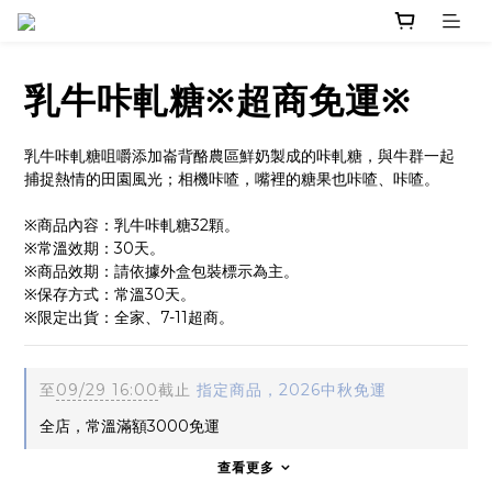
乳牛咔軋糖※超商免運※
乳牛咔軋糖咀嚼添加崙背酪農區鮮奶製成的咔軋糖，與牛群一起
捕捉熱情的田園風光；相機咔喳，嘴裡的糖果也咔喳、咔喳。
※商品內容：乳牛咔軋糖32顆。
※常溫效期：30天。
※商品效期：請依據外盒包裝標示為主。
※保存方式：常溫30天。
※限定出貨：全家、7-11超商。
至
09/29 16:00
截止
指定商品，2026中秋免運
全店，常溫滿額3000免運
查看更多