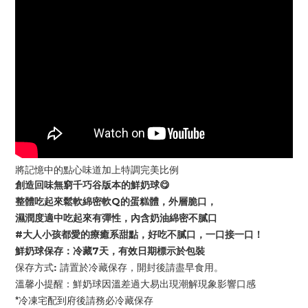
將記憶中的點心味道加上特調完美比例
創造回味無窮千巧谷版本的鮮奶球😋
整體吃起來鬆軟綿密軟Q的蛋糕體，外層脆口，
濕潤度適中吃起來有彈性，內含奶油綿密不膩口
#大人小孩都愛的療癒系甜點，好吃不膩口，一口接一口！
鮮奶球保存：冷藏7天，有效日期標示於包裝
保存方式: 請置於冷藏保存，開封後請盡早食用。
溫馨小提醒：鮮奶球因溫差過大易出現潮解現象影響口感
*冷凍宅配到府後請務必冷藏保存