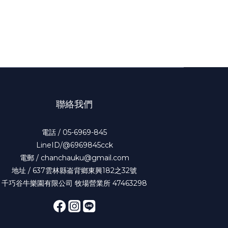
聯絡我們
電話 / 05-6969-845
LineID/@6969845cck
電郵 / chanchauku@gmail.com
地址 / 637雲林縣崙背鄉東興182之32號
千巧谷牛樂園有限公司 牧場營業所 47463298