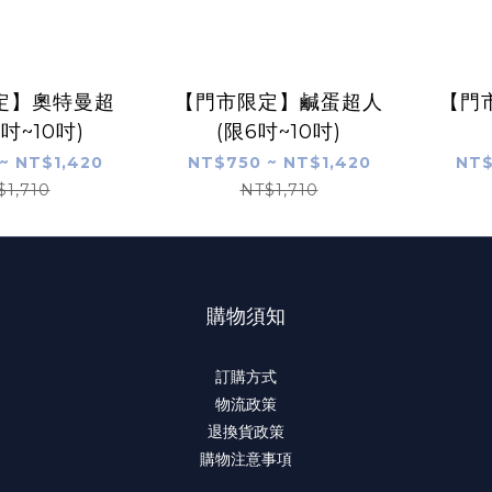
定】奧特曼超
【門市限定】鹹蛋超人
【門
吋~10吋)
(限6吋~10吋)
~ NT$1,420
NT$750 ~ NT$1,420
NT$
$1,710
NT$1,710
購物須知
訂購方式
物流政策
退換貨政策
購物注意事項