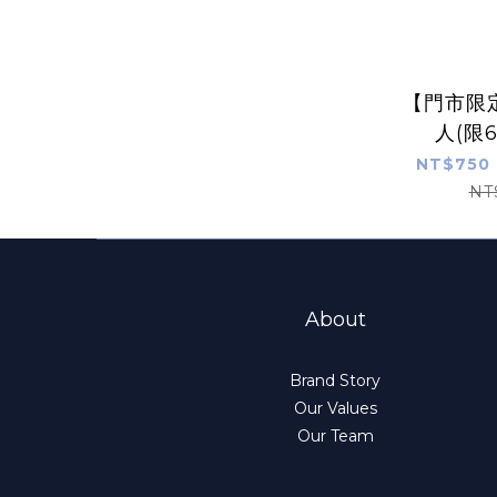
【門市限
人(限6
NT$750 
NT
About
Brand Story
Our Values
Our Team