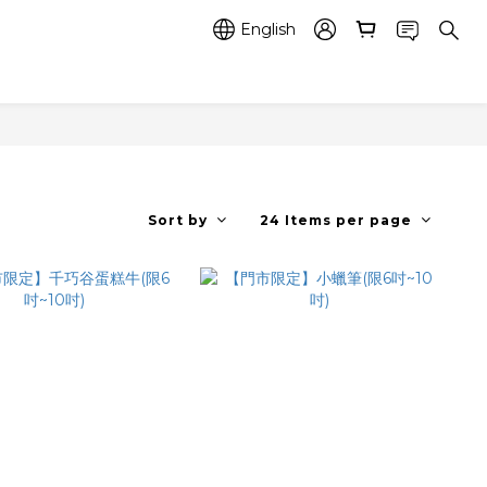
English
Sort by
24 Items per page