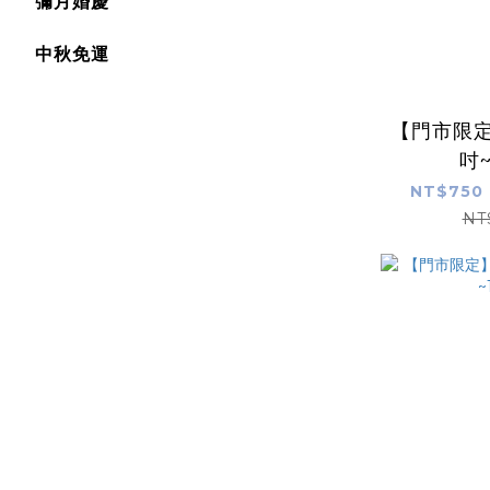
彌月婚慶
中秋免運
【門市限定
吋~
NT$750 
NT