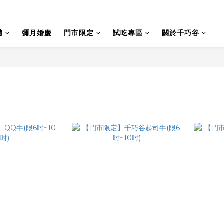
禮
彌月婚慶
門市限定
試吃專區
關於千巧谷