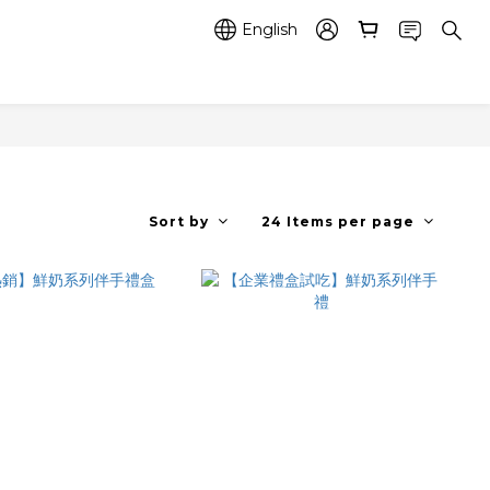
English
Sort by
24 Items per page