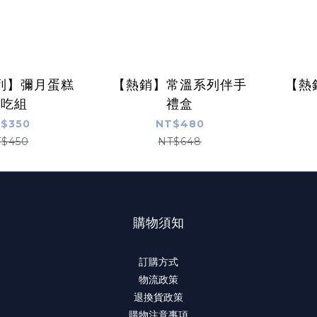
列】彌月蛋糕
【熱銷】常溫系列伴手
【熱
試吃組
禮盒
$350
NT$480
$450
NT$648
購物須知
訂購方式
物流政策
退換貨政策
購物注意事項