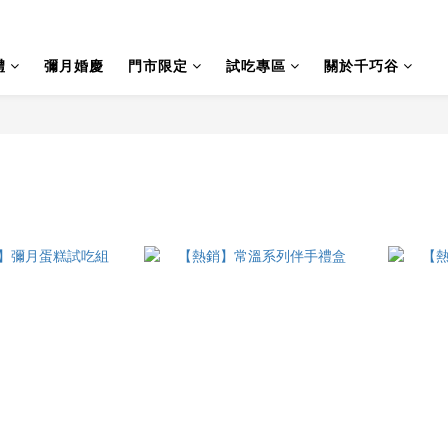
禮
彌月婚慶
門市限定
試吃專區
關於千巧谷