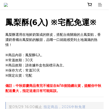
鳳梨酥(6入) ※宅配免運※
鳳梨酥選用在地鮮奶製成的餅皮，搭配台南關廟的土鳳梨餡，香
濃奶香襯出鳳梨餡的酸甜，品嚐一口就能感受到土地滿滿的熱
情！
※商品內容：鳳梨酥6入。
※常溫效期：30天
※商品效期：請依據外盒包裝標示為主。
※保存方式：常溫30天
※限定出貨：宅配
備註：中秋節慶商品售完不補並在8/15後陸續出貨，提醒你中秋
配送量大，指定送達日有可能延誤。
至
09/29 16:00
截止
指定商品，2026中秋免運