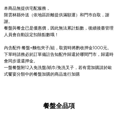
本商品無提供宅配服務，
限雲林縣外送（依地區距離提供滿額運）和門巿自取，謝
謝。
餐盤與餐盒已是優惠價，因此無法累計點數，後續後臺管理
人員會自動設定扣除點數哦！
內含配件:餐盤+麵包夾子/組，取貨時將酌收押金1000元。
下單時請務必於訂單備註告知配件歸還於哪間門市，歸還時
會同步退還押金。
一盤餐盤附12入免洗盤/紙巾/免洗叉子，若有需加購請於歐
式饗宴分類中的餐盤加購的商品進行加購
餐盤全品項