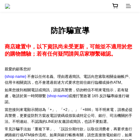
防詐騙宣導
商店建置中，以下資訊尚未受更新，可能並不適用於您
的購物體驗；若有任何疑問請與店家聯繫確認。
親愛的顧客您好
{shop name}
不會以任何名義、理由透過簡訊、電話向您索取相關金融帳戶、
信用卡相關資訊，也不會透過前述方式要求您前往銀行臨櫃或操作ATM。
如果您接到相關電話或簡訊，請提高警覺，切勿輕信不明來電指示，若有疑
慮，敬請於第一時間聯繫
{shop name}
或撥打警政署 165 反詐騙專線進行確
認。
當您接到來電顯示開頭為「+」、「+2」、」「+886」等不明來電，請務必提
高警覺，更要提防對方竄改電話號碼或假裝成特定公司、銀行、司法機關的手
法。不明連結、不認識的LINE好友邀請或簡訊，也請不要點選。
常見詐騙手法如「重複下單」、「誤設分期付款」以取信消費者，再要求進行
網路銀行或ATM操作流程。如果與銀行帳務有關，請您直接致電給銀行，如果