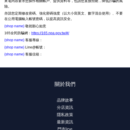
來電內容要求您操作相關帳戶、提供資料等，也請您直接拒絕，降低詐騙的風
險。
亦請您定期修改密碼、強化密碼強度（以大小寫英文、數字混合使用）、不要
在公用電腦輸入帳號密碼，以提高資訊安全。
{shop name}
敬祝順心如意
165全民防騙網：
https://165.npa.gov.tw/#/
{shop name}
客服專線：
{shop name}
Line@帳號：
{shop name}
客服信箱：
關於我們
品牌故事
分店資訊
隱私政策
最新資訊
門市line