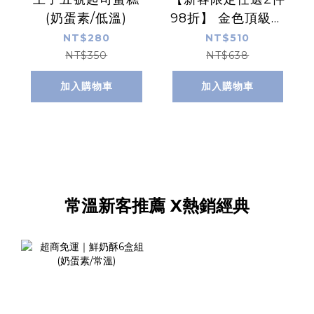
(奶蛋素/低溫)
98折】 金色頂級乳
酪蛋糕8入/盒 (奶蛋
NT$280
NT$510
素/低溫)
NT$350
NT$638
加入購物車
加入購物車
常溫新客推薦 X熱銷經典