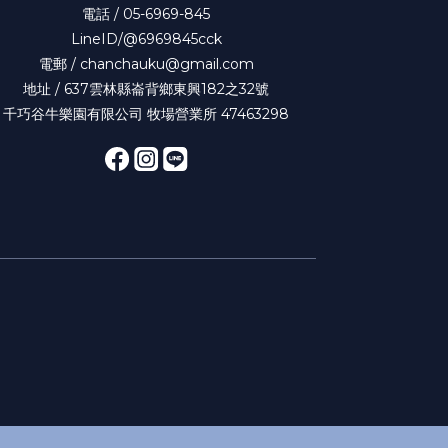
電話 / 05-6969-845
LineID/@6969845cck
電郵 / chanchauku@gmail.com
地址 / 637雲林縣崙背鄉東興182之32號
千巧谷牛樂園有限公司 牧場營業所 47463298