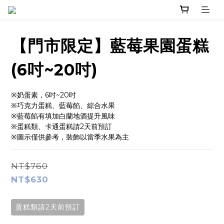
【門市限定】藍莓果園蛋糕
(6吋~20吋)
※奶蛋素，6吋~20吋
※巧克力蛋糕、藍莓餡、綜合水果
※藍莓餡有填加白蘭地酒提升風味
※蛋糕類、卡通蛋糕請2天前預訂
※圖示僅供參考，裝飾以當季水果為主
NT$760
NT$630
蛋糕類請2天前預訂