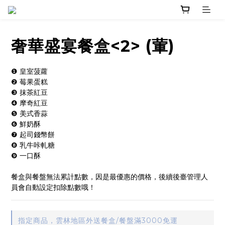
奢華盛宴餐盒<2> (葷)
❶ 皇室菠蘿
❷ 莓果蛋糕
❸ 抹茶紅豆
❹ 摩奇紅豆
❺ 美式香蒜
❻ 鮮奶酥
❼ 起司錢幣餅
❽ 乳牛咔軋糖
❾ 一口酥
餐盒與餐盤無法累計點數，因是最優惠的價格，後續後臺管理人
員會自動設定扣除點數哦！
指定商品，雲林地區外送餐盒/餐盤滿3000免運