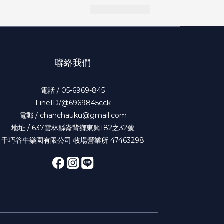
聯絡我們
電話 / 05-6969-845
LineID/@6969845cck
電郵 / chanchauku@gmail.com
地址 / 637雲林縣崙背鄉東興182之32號
千巧谷牛樂園有限公司 牧場營業所 47463298