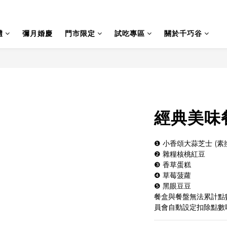
禮
彌月婚慶
門市限定
試吃專區
關於千巧谷
經典美味餐盒
❶ 小香頌大蒜芝士 (素
❷ 雜糧核桃紅豆
❸ 香草蛋糕
❹ 草莓菠蘿
❺ 黑眼豆豆
餐盒與餐盤無法累計點
員會自動設定扣除點數