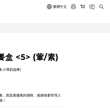
繁體中文
立即購買
 <5> (葷/素)
換:小厚奶超棒)
數，因是最優惠的價格，後續後臺管理人
哦！