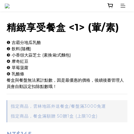
精緻享受餐盒 <1> (葷/素)
❶ 吉霸分地瓜乳酪
❷ 飲料(隨機)
❸ 小香頌大蒜芝士 (素換:歐式麵包)
❹ 摩奇紅豆
❺ 草莓菠蘿
❻ 乳酪條
餐盒與餐盤無法累計點數，因是最優惠的價格，後續後臺管理人
員會自動設定扣除點數哦！
指定商品，雲林地區外送餐盒/餐盤滿3000免運
指定商品，餐盒滿額贈 50贈1盒 (上限10盒)