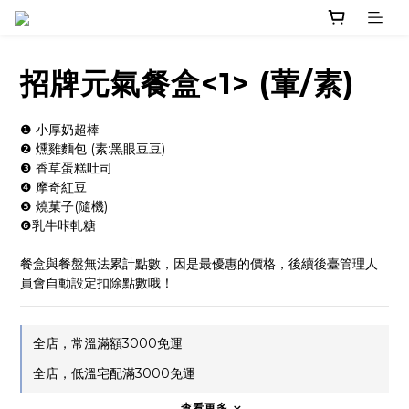
招牌元氣餐盒<1> (葷/素)
❶ 小厚奶超棒
❷ 燻雞麵包 (素:黑眼豆豆)
❸ 香草蛋糕吐司
❹ 摩奇紅豆
❺ 燒菓子(隨機)
❻乳牛咔軋糖
餐盒與餐盤無法累計點數，因是最優惠的價格，後續後臺管理人
員會自動設定扣除點數哦！
全店，常溫滿額3000免運
全店，低溫宅配滿3000免運
查看更多