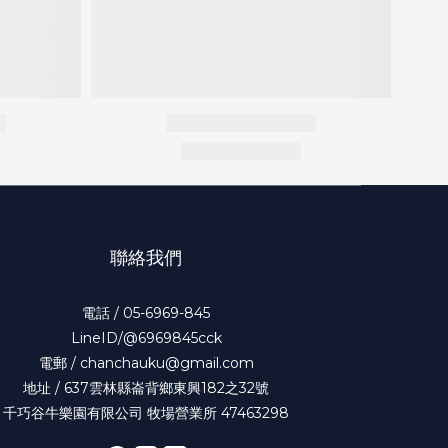
聯絡我們
電話 / 05-6969-845
LineID/@6969845cck
電郵 / chanchauku@gmail.com
地址 / 637雲林縣崙背鄉東興182之32號
千巧谷牛樂園有限公司 牧場營業所 47463298