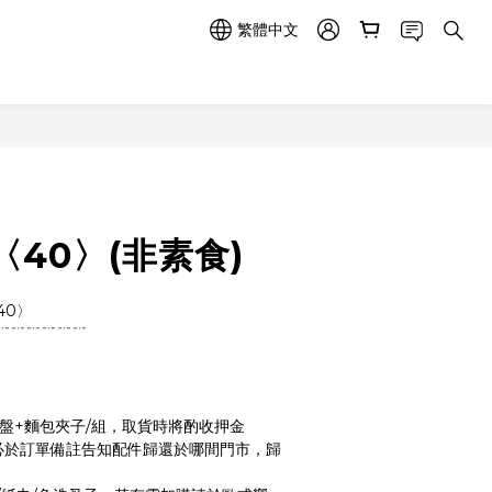
繁體中文
立即購買
40〉(非素食)
40〉
﹊﹊﹊﹊﹊﹊
盤+麵包夾子/組，取貨時將酌收押金
務必於訂單備註告知配件歸還於哪間門市，歸