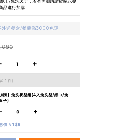
/紙巾/免洗叉子，若有需加購請於歐式饗
商品進行加購
外送餐盒/餐盤滿3000免運
,080
多 1 件)
加購】免洗餐盤組(4入免洗盤/紙巾/免
叉子)
惠價 NT$5