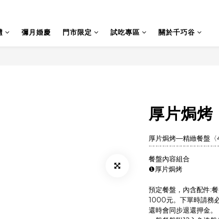
禮
彌月婚慶
門市限定
試吃專區
關於千巧谷
厚片焗烤〈
厚片焗烤—精緻餐盤〈
﹊﹊﹊﹊﹊﹊﹊﹊﹊﹊
餐盤內容組合
❶厚片焗烤
預定餐盤，內含配件:餐
1000元。下單時請
還時會同步退還押金。