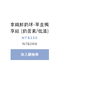
拿鐵鮮奶球-單盒獨
享組 (奶蛋素/低溫)
NT$230
NT$288
加入購物車